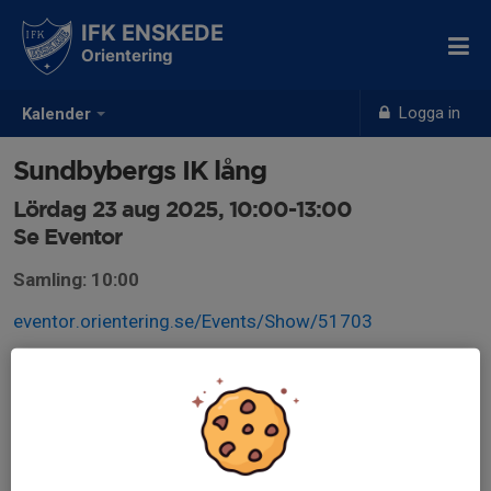
IFK ENSKEDE
Orientering
Logga in
Kalender
Sundbybergs IK lång
Lördag 23 aug 2025, 10:00-13:00
Se Eventor
Samling: 10:00
eventor.orientering.se/Events/Show/51703