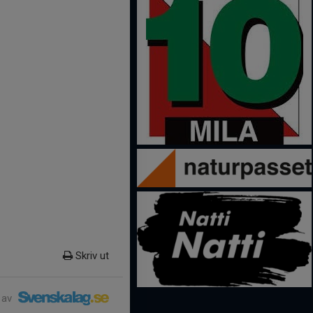
Skriv ut
 av