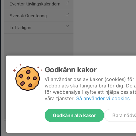
Eventor tävlingskalendern
Svensk Orientering
Luffarligan
Godkänn kakor
Vi använder oss av kakor (cookies) för 
webbplats ska fungera bra för dig. De
för webbanalys i syfte att hjälpa oss at
våra tjänster.
Så använder vi cookies
Godkänn alla kakor
Bara nödv
Tjäna pengar till föreningen