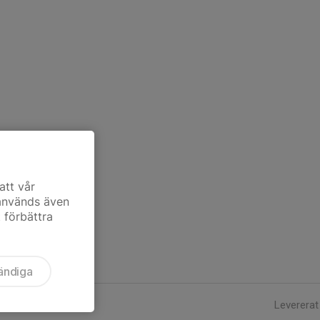
att vår
 används även
t förbättra
ändiga
Levererat