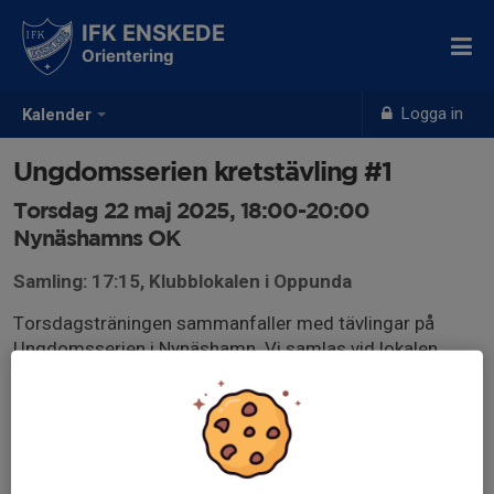
IFK ENSKEDE
Orientering
Logga in
Kalender
Ungdomsserien kretstävling #1
Torsdag 22 maj 2025, 18:00-20:00
Nynäshamns OK
Samling: 17:15, Klubblokalen i Oppunda
Torsdagsträningen sammanfaller med tävlingar på
Ungdomsserien i Nynäshamn. Vi samlas vid lokalen,
packar in oss i bilar och åker tillsammans till tävlingen.
eventor.orientering.se/Events/Show/51690