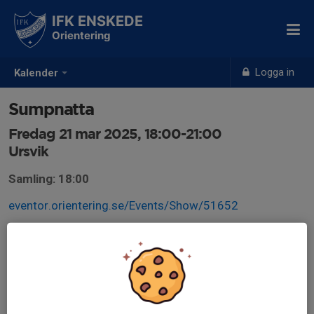
IFK ENSKEDE
Orientering
Logga in
Kalender
Sumpnatta
Fredag 21 mar 2025, 18:00-21:00
Ursvik
Samling: 18:00
eventor.orientering.se/Events/Show/51652