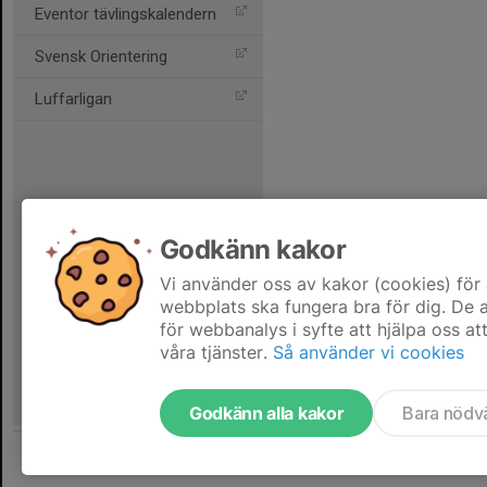
Eventor tävlingskalendern
Svensk Orientering
Luffarligan
Godkänn kakor
Vi använder oss av kakor (cookies) för 
webbplats ska fungera bra för dig. De
för webbanalys i syfte att hjälpa oss at
våra tjänster.
Så använder vi cookies
Godkänn alla kakor
Bara nödv
Tjäna pengar till föreningen