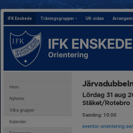
IFK Enskede
Träningsgrupper
UK-sidan
Arrangem
IFK ENSKEDE
Orientering
Järvadubbel
Hem
Lördag 31 aug 2
Nyheter
Stäket/Rotebro
Våra grupper
Samling: 10:00
Kalender
eventor.orientering.