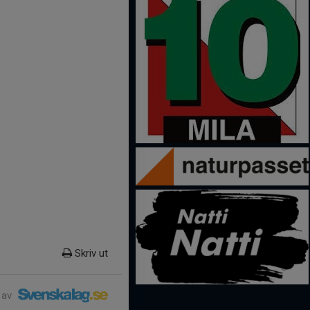
Skriv ut
 av