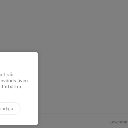
att vår
 används även
t förbättra
ändiga
Levererat