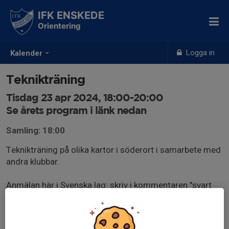
IFK ENSKEDE
Orientering
Logga in
Kalender
Teknikträning
Tisdag 23 apr 2024, 18:00-20:00
Se årets program i länk nedan
Samling: 18:00
Teknikträning på olika kartor i söderort i samarbete med
andra klubbar.
Anmälan här i Svenska lag: skriv i kommentaren "svart
10", "svart 7,5", eller "orange". Skriv också "skjuts" om du
behöver någon att åka med till träningen.
docs.google.com/spreadsheets/d/1GmxuaXD7G4KjAe