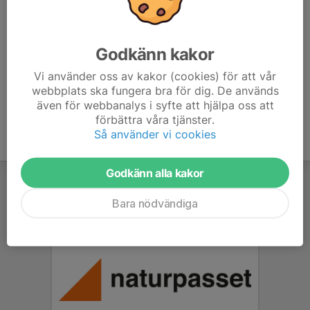
-DhNf1REEojBN10amB/edit?
usp=drive_link&ouid=102860739330818442577&rtpof
=true&sd=true
Godkänn kakor
Vi använder oss av kakor (cookies) för att vår
webbplats ska fungera bra för dig. De används
även för webbanalys i syfte att hjälpa oss att
förbättra våra tjänster.
Så använder vi cookies
Godkänn alla kakor
Bara nödvändiga